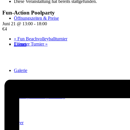
Diese Veranstaltung hat bereits stattgefunden.
Fun-Action Poolparty
Öffnungszeiten & Preise
Juni 21 @ 13:00
-
18:00
€4
«
Fun Beachvolleyballturnier
Elfmeter Turnier
»
Events
Galerie
Satzung & Beitragsordnung
Flyer