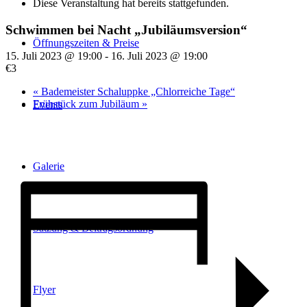
Diese Veranstaltung hat bereits stattgefunden.
Schwimmen bei Nacht „Jubiläumsversion“
Öffnungszeiten & Preise
15. Juli 2023 @ 19:00
-
16. Juli 2023 @ 19:00
€3
«
Bademeister Schaluppke „Chlorreiche Tage“
Frühstück zum Jubiläum
»
Events
Galerie
Satzung & Beitragsordnung
Flyer